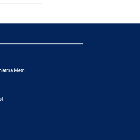
ınlatma Metni
i
si