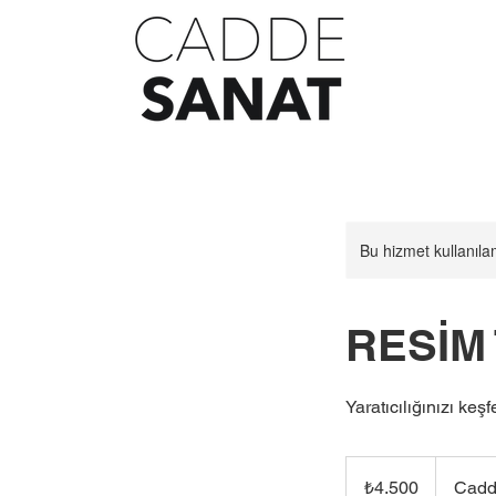
Bu hizmet kullanılam
RESİM
Yaratıcılığınızı keşf
₺4.500
Türk
₺4.500
Cadd
lirası