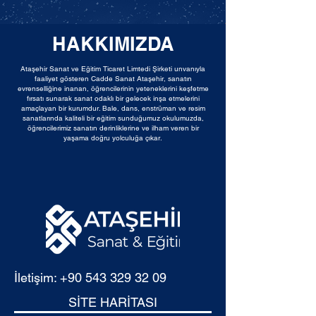
HAKKIMIZDA
Ataşehir Sanat ve Eğitim Ticaret Limtedi Şirketi unvanıyla
faaliyet gösteren Cadde Sanat Ataşehir, sanatın
evrenselliğine inanan, öğrencilerinin yeteneklerini keşfetme
fırsatı sunarak sanat odaklı bir gelecek inşa etmelerini
amaçlayan bir kurumdur. Bale, dans, enstrüman ve resim
sanatlarında kaliteli bir eğitim sunduğumuz okulumuzda,
öğrencilerimiz sanatın derinliklerine ve ilham veren bir
yaşama doğru yolculuğa çıkar.
İletişim:
+90 543 329 32 09
SİTE HARİTASI